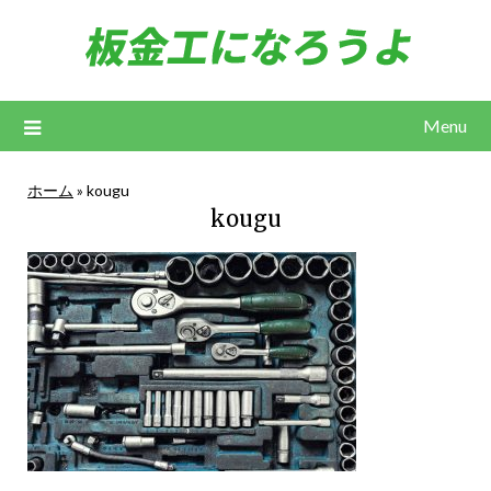
Skip
to
content
Menu
ホーム
»
kougu
kougu