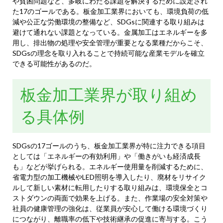
や貧困問題など、多岐にわたる課題を解決するために設定され
た17のゴールである。板金加工業界においても、環境負荷の低
減や公正な労働環境の整備など、SDGsに関連する取り組みは
避けて通れない課題となっている。金属加工はエネルギーを多
用し、排出物の処理や安全管理が重要となる業種だからこそ、
SDGsの理念を取り入れることで持続可能な産業モデルを確立
できる可能性があるのだ。
板金加工業界が取り組め
る具体例
SDGsの17ゴールのうち、板金加工業界が特に注力できる項目
としては「エネルギーの有効利用」や「働きがいも経済成長
も」などが挙げられる。エネルギー使用量を削減するために、
省電力型の加工機械やLED照明を導入したり、廃材をリサイク
ルして新しい素材に転用したりする取り組みは、環境保全とコ
ストダウンの両面で効果を上げる。また、作業場の安全対策や
社員の健康管理の強化は、従業員が安心して働ける環境づくり
につながり、離職率の低下や技術継承の促進に寄与する。こう