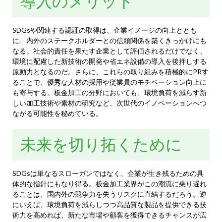
導入のメリット
SDGsや関連する認証の取得は、企業イメージの向上ととも
に、内外のステークホルダーとの信頼関係を築くきっかけにも
なる。社会的責任を果たす企業として評価されるだけでなく、
環境に配慮した新技術の開発や省エネ設備の導入を後押しする
原動力となるのだ。さらに、これらの取り組みを積極的にPRす
ることで、優秀な人材の採用や従業員のモチベーション向上に
も寄与する。板金加工の分野においても、環境負荷を減らす新
しい加工技術や素材の研究など、次世代のイノベーションへつ
ながる可能性を秘めている。
未来を切り拓くために
SDGsは単なるスローガンではなく、企業が生き残るための具
体的な指針にもなり得る。板金加工業界がこの潮流に乗り遅れ
ることは、国内外の競争力を失うリスクに直結するだろう。逆
にいえば、環境負荷を減らしつつ高品質な製品を提供できる技
術力を高めれば、新たな市場や顧客を獲得できるチャンスが広