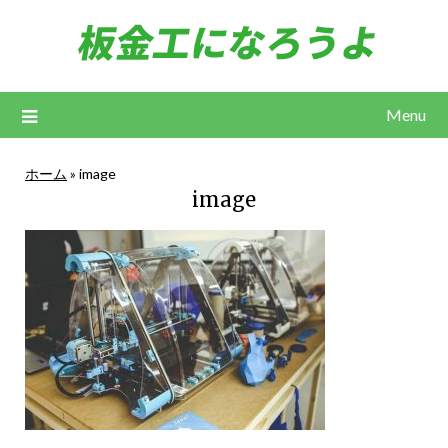
Skip
to
content
Menu
ホーム
»
image
image